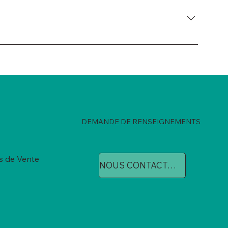
sodium. C'est un agent super efficace contre les
DEMANDE DE RENSEIGNEMENTS
s de Vente
NOUS CONTACTER