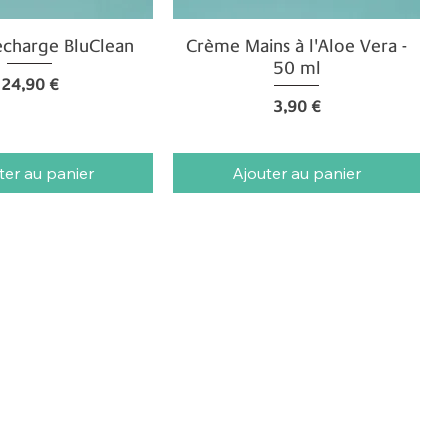
echarge BluClean
erçu rapide
Crème Mains à l'Aloe Vera -
Aperçu rapide
50 ml
Prix
24,90 €
Prix
3,90 €
ter au panier
Ajouter au panier