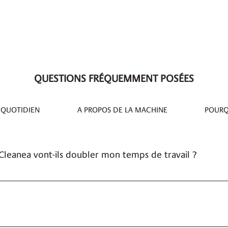
QUESTIONS FRÉQUEMMENT POSÉES
 QUOTIDIEN
A PROPOS DE LA MACHINE
POURQ
s Cleanea vont-ils doubler mon temps de travail ?
 déjà l’éliminer, faute de quoi aucune désinfection n’est poss
e, la solution rouge en microfibre suffit pour nettoyer et dé
ettoyage : pas de calculs de dosage, ni de dilution ; ni de ri
 et d'argent, tout en étant écolo !
sont prêts à l'emploi dès la sortie de la machine : press and