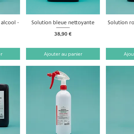
 alcool -
Solution bleue nettoyante
Aperçu rapide
Solution r
Ap
Prix
38,90 €
er
Ajouter au panier
Ajou