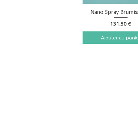
Nano Spray Brumis
Aperçu rapide
Prix
131,50 €
Ajouter au pani