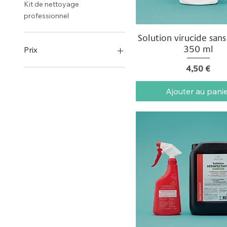
Kit de nettoyage
professionnel
Solution virucide sans
Aperçu rapide
350 ml
Prix
Prix
4,50 €
0 €
133 €
Ajouter au pani