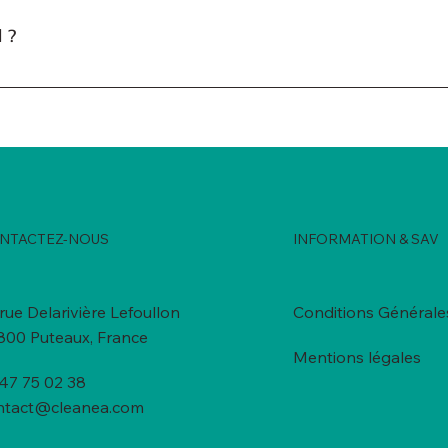
l ?
 Javel, vient de notre principe actif, le sel ou le chlorure de 
odant, cela légèrement le chlore et signe le nettoyage !
NTACTEZ-NOUS
INFORMATION & SAV
rue Delarivière Lefoullon
Conditions Générale
800 Puteaux, France
Mentions légales
 47 75 02 38
ntact@cleanea.com