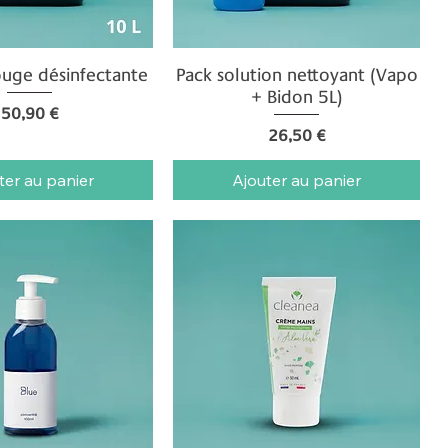
ouge désinfectante
erçu rapide
Pack solution nettoyant (Vapo
Aperçu rapide
+ Bidon 5L)
Prix
50,90 €
Prix
26,50 €
ter au panier
Ajouter au panier