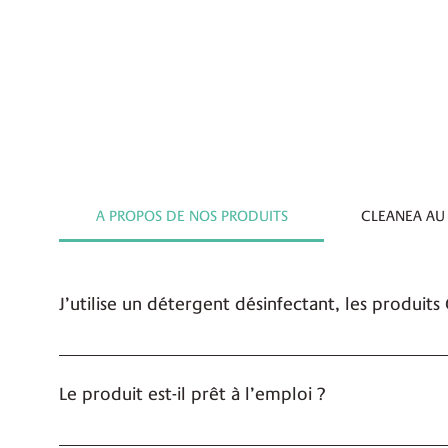
A PROPOS DE NOS PRODUITS
CLEANEA AU
J’utilise un détergent désinfectant, les produit
Si de la saleté ou de la matière est présente, il faut
les produits Cleanea. Si aucune matière n’est présent
Le produit est-il prêt à l’emploi ?
sont tellement simples à utiliser pour les agents de n
traces. Avec Cleanea, on fait des économies de temps
Oui nos produits détergents et désinfectants Cleanea 