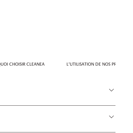
UOI CHOISIR CLEANEA
L'UTILISATION DE NOS PRODUITS
ible. Cela nécessite bien deux gestes, tout comme avec
sinfecter dans le même geste. En plus, nos produits
nçage à faire après. Les produits ne laissent aucune
 use !