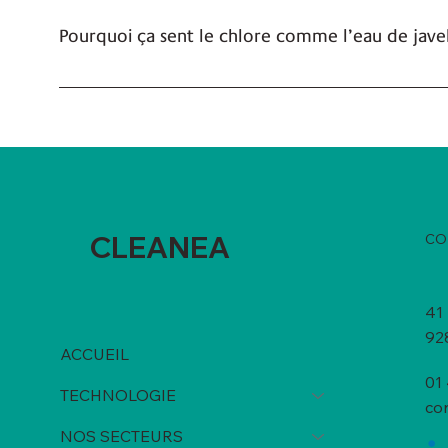
Pourquoi ça sent le chlore comme l’eau de jave
L'odeur de chlore, qui peut rappeler celle de l'eau de
bactéries, les virus et les levures. Sans être incomm
CLEANEA
CO
41 
92
ACCUEIL
01
TECHNOLOGIE
co
NOS SECTEURS