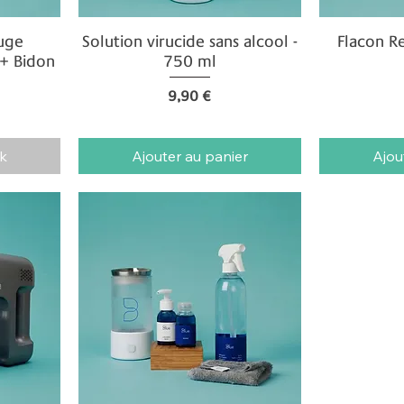
uge
Solution virucide sans alcool -
Aperçu rapide
Flacon R
Ap
 + Bidon
750 ml
Prix
9,90 €
k
Ajouter au panier
Ajou