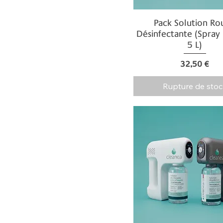
Pack Solution Ro
Aperçu rapide
Désinfectante (Spray
5 L)
Prix
32,50 €
Rupture de stoc