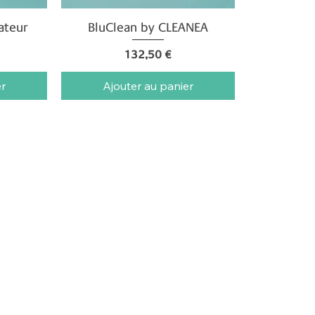
ateur
BluClean by CLEANEA
Aperçu rapide
Prix
132,50 €
er
Ajouter au panier